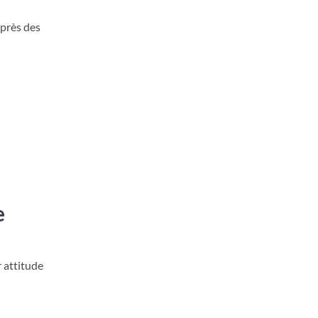
après des
e
r attitude