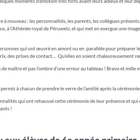
uelques moments d’émotion très forts avant leurs adieux et leur dé
e à nouveau : les personnalités, les parents, les collègues présent
ous, à l’Athénée royal de Péruwelz, et qui met en exergue une image
s personnes qui ont œuvré en amont ou en parallèle pour préparer l
rix, des prises de contact… Qu’elles en soient chaleureusement re
e maître et pas l’ombre d’une erreur au tableau ! Bravo et mille m
 permis à chacun de prendre le verre de l’amitié après la cérémonie
onnalités qui ont rehaussé cette cérémonie de leur présence et qui o
ants !