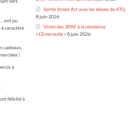
part vers
Sortie Street Art avec les élèves de 4TQ
8 juin 2026
s… ont pu
Visite des 3PAF à la résidence
 à caractère
« L’Emeraude »
8 juin 2026
es cadeaux,
merciées !
ercis à
.
nt félicité à