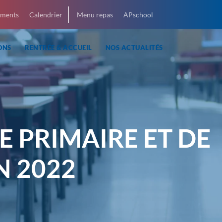
ments
Calendrier
Menu repas
APschool
ONS
RENTRÉE & ACCUEIL
NOS ACTUALITÉS
E PRIMAIRE ET DE
N 2022