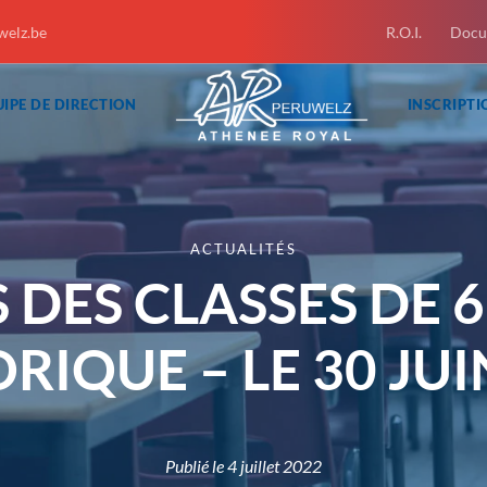
welz.be
R.O.I.
Docu
IPE DE DIRECTION
INSCRIPTI
ACTUALITÉS
ES CLASSES DE 6
RIQUE – LE 30 JUI
Publié le
4 juillet 2022