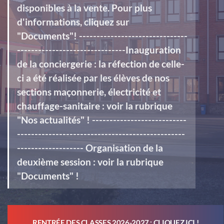
disponibles à la vente. Pour plus
d'informations, cliquez sur
"Documents"! -------------------------------
-------------------------------Inauguration
de la conciergerie : la réfection de celle-
ci a été réalisée par les élèves de nos
sections maçonnerie, électricité et
chauffage-sanitaire : voir la rubrique
"Nos actualités" ! ---------------------------
------------------------------------------------
------------------- Organisation de la
deuxième session : voir la rubrique
"Documents" !
RENTRÉE DES CLASSES 2026-2027 : CLIQUEZ ICI !