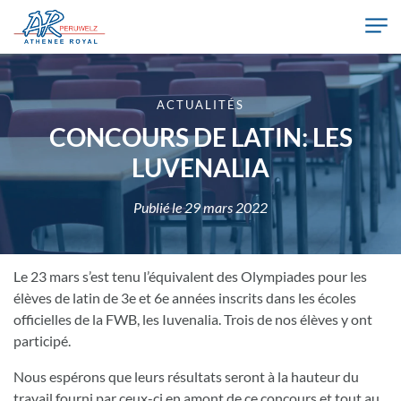
Skip to main content
Athénée Royal de Péruwelz
ACTUALITÉS
CONCOURS DE LATIN: LES
LUVENALIA
Publié le
29 mars 2022
Le 23 mars s’est tenu l’équivalent des Olympiades pour les
élèves de latin de 3e et 6e années inscrits dans les écoles
officielles de la FWB, les Iuvenalia. Trois de nos élèves y ont
participé.
Nous espérons que leurs résultats seront à la hauteur du
travail fourni par ceux-ci en amont de ce concours et tout au