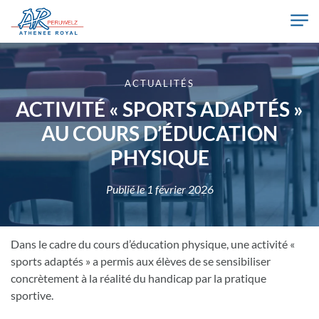
Skip to main content
Athénée Royal de Péruwelz
ACTUALITÉS
ACTIVITÉ « SPORTS ADAPTÉS »
AU COURS D’ÉDUCATION
PHYSIQUE
Publié le
1 février 2026
Dans le cadre du cours d’éducation physique, une activité «
sports adaptés » a permis aux élèves de se sensibiliser
concrètement à la réalité du handicap par la pratique
sportive.