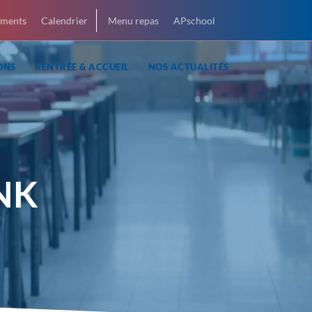
ments
Calendrier
Menu repas
APschool
ONS
RENTRÉE & ACCUEIL
NOS ACTUALITÉS
NK