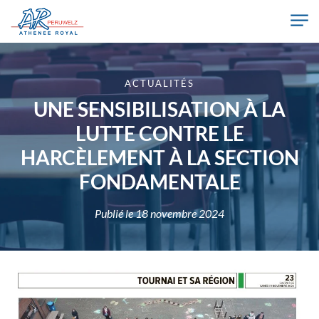
Skip to main content
Athénée Royal de Péruwelz
ACTUALITÉS
UNE SENSIBILISATION À LA
LUTTE CONTRE LE
HARCÈLEMENT À LA SECTION
FONDAMENTALE
Publié le
18 novembre 2024