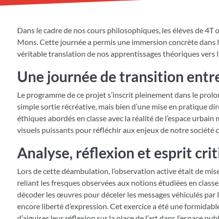
Dans le cadre de nos cours philosophiques, les élèves de 4T ont
Mons. Cette journée a permis une immersion concrète dans la 
véritable translation de nos apprentissages théoriques vers la
Une journée de transition entre 
Le programme de ce projet s’inscrit pleinement dans le prolo
simple sortie récréative, mais bien d’une mise en pratique di
éthiques abordés en classe avec la réalité de l’espace urbain
visuels puissants pour réfléchir aux enjeux de notre société
Analyse, réflexion et esprit cri
Lors de cette déambulation, l’observation active était de mise
reliant les fresques observées aux notions étudiées en classe.
décoder les œuvres pour déceler les messages véhiculés par les
encore liberté d’expression. Cet exercice a été une formidable
d’aiguiser leur réflexion sur la place de l’art dans l’espace publ