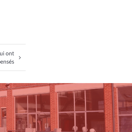
ui ont
pensés