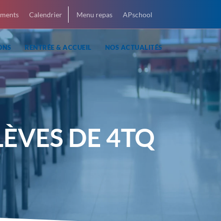
ments
Calendrier
Menu repas
APschool
ONS
RENTRÉE & ACCUEIL
NOS ACTUALITÉS
LÈVES DE 4TQ