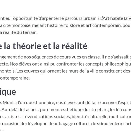
 eu l’opportunité d’arpenter le parcours urbain « L’Art habite la Vi
cité montoise, mêlant histoire, folklore et art contemporain, pou
 réalité du terrain.
la théorie et la réalité
ngement de nos séquences de cours vues en classe. Il ne s’agissait 
recte. Nos élèves ont ainsi pu confronter les concepts philosophiqu
 montois. Les œuvres qui ornent les murs de la ville constituent de
 contemporaine.
tique
. Munis d’un questionnaire, nos élèves ont dû faire preuve d’esprit
 Au-delà de l’aspect purement esthétique du street art, le défi cons
 artistes : revendications sociales, identité culturelle, multicult
 occasion de développer leur bagage culturel, de stimuler leur curi
ic.