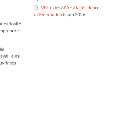
Visite des 3PAF à la résidence
« L’Emeraude »
8 juin 2026
r curiosité
comprendre
hés
vail, ainsi
uvrir ses