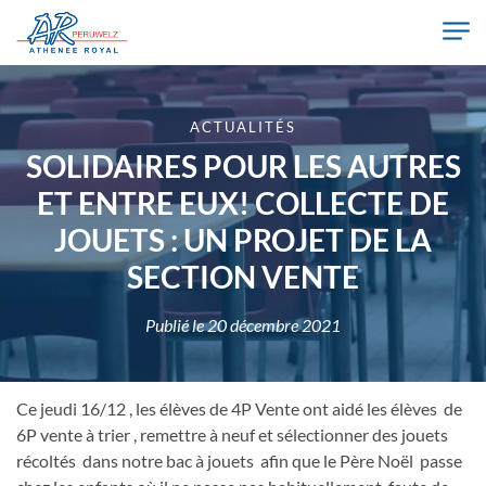
Skip to main content
Athénée Royal de Péruwelz
ACTUALITÉS
SOLIDAIRES POUR LES AUTRES
ET ENTRE EUX! COLLECTE DE
JOUETS : UN PROJET DE LA
SECTION VENTE
Publié le
20 décembre 2021
Ce jeudi 16/12 , les élèves de 4P Vente ont aidé les élèves de
6P vente à trier , remettre à neuf et sélectionner des jouets
récoltés dans notre bac à jouets afin que le Père Noël passe