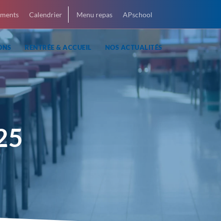
ments
Calendrier
Menu repas
APschool
ONS
RENTRÉE & ACCUEIL
NOS ACTUALITÉS
25