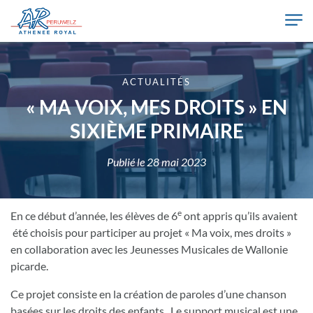
Skip to main content
Athénée Royal de Péruwelz
ACTUALITÉS
« MA VOIX, MES DROITS » EN
SIXIÈME PRIMAIRE
Publié le
28 mai 2023
e
En ce début d’année, les élèves de 6
ont appris qu’ils avaient
été choisis pour participer au projet « Ma voix, mes droits »
en collaboration avec les Jeunesses Musicales de Wallonie
picarde.
Ce projet consiste en la création de paroles d’une chanson
basées sur les droits des enfants. Le support musical est une