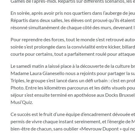
Games de l’après-midi. Répartis sur différents scénarios, les é
En soirée, après avoir pris nos quartiers dans l’auberge de je
Répartis dans deux salles, les élèves ont prouvé qu’ils étaie
résonné simultanément de chaque côté des murs, devenant 
Pour reprendre des forces, tout le monde s’est retrouvé autou
soirée s’est prolongée dans la convivialité entre kicker, billar
courte pour certains, tout a parfaitement roulé pour attaque
Le samedi matin a laissé place à la découverte de la culture br
Madame Laura Gianesello nous a rejoints pour partager la suit
Triples, le groupe s’est lancé dans un défi urbain : c’est en p
Photo. Entre les kilomètres parcourus et les défis visuels pour 
séjour s’est ensuite terminé en apothéose aux Docks Bruxsel, 
Musi’Quiz.
Ce succès est le fruit d’une équipe d’encadrement dévouée et 
permis de vivre chaque instant sereinement, et l’énergie de
bien-être de chacun, sans oublier «Mevrouw Dupont » qui nou