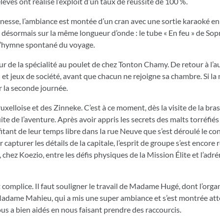
lèves ont réalisé l’exploit d’un taux de réussite de 100 %.
unesse, l’ambiance est montée d’un cran avec une sortie karaoké en v
nt désormais sur la même longueur d’onde : le tube « En feu » de Sop
l’hymne spontané du voyage.
r de la spécialité au poulet de chez Tonton Chamy. De retour à l’au
d et jeux de société, avant que chacun ne rejoigne sa chambre. Si la 
r la seconde journée.
uxelloise et des Zinneke. C’est à ce moment, dès la visite de la bras
e de l’aventure. Après avoir appris les secrets des malts torréfiés
rofitant de leur temps libre dans la rue Neuve que s’est déroulé le c
capturer les détails de la capitale, l’esprit de groupe s’est encore 
chez Koezio, entre les défis physiques de la Mission Élite et l’adré
complice. Il faut souligner le travail de Madame Hugé, dont l’orga
 Madame Mahieu, qui a mis une super ambiance et s’est montrée att
s a bien aidés en nous faisant prendre des raccourcis.