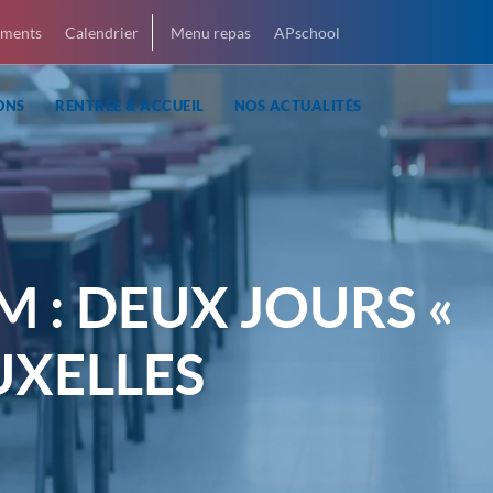
ments
Calendrier
Menu repas
APschool
ONS
RENTRÉE & ACCUEIL
NOS ACTUALITÉS
 : DEUX JOURS «
UXELLES