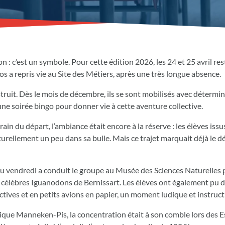
n : c’est un symbole. Pour cette édition 2026, les 24 et 25 avril re
 a repris vie au Site des Métiers, après une très longue absence.
nstruit. Dès le mois de décembre, ils se sont mobilisés avec détermin
 une soirée bingo pour donner vie à cette aventure collective.
ain du départ, l’ambiance était encore à la réserve : les élèves issu
turellement un peu dans sa bulle. Mais ce trajet marquait déjà le d
 du vendredi a conduit le groupe au Musée des Sciences Naturelles
es célèbres Iguanodons de Bernissart. Les élèves ont également pu 
actives et en petits avions en papier, un moment ludique et instructi
tique Manneken-Pis, la concentration était à son comble lors des 