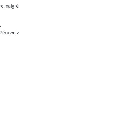
ure malgré
s
à Péruwelz