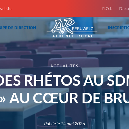
welz.be
R.O.I.
Docu
IPE DE DIRECTION
INSCRIPTI
ACTUALITÉS
ES RHÉTOS AU SDM
 » AU CŒUR DE BR
Publié le
14 mai 2026