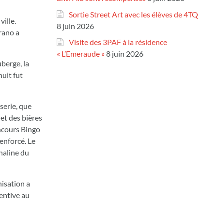
Sortie Street Art avec les élèves de 4TQ
ille.
8 juin 2026
rano a
Visite des 3PAF à la résidence
« L’Emeraude »
8 juin 2026
berge, la
nuit fut
serie, que
 et des bières
oncours Bingo
renforcé. Le
naline du
nisation a
entive au