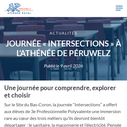
Skip to main content
Athénée Royal de Péruwelz
ACTUALITÉS
JOURNÉE « INTERSECTIONS » À
L’ATHÉNÉE DE PÉRUWELZ
Publié le
9 avril 2026
Une journée pour comprendre, explorer
et choisir
Sur le Site du Bas‑Coron, la journée “Intersections” a offert
aux élèves de 3e Professionnelle Polyvalente une immersion
rare au cœur des trois métiers qu’ils devront bientôt
départager : le sanitaire, la maçonnerie et l’électricité. Pensée