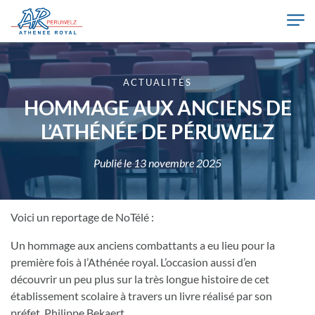
Skip to main content
Athénée Royal de Péruwelz
ACTUALITÉS
HOMMAGE AUX ANCIENS DE
L’ATHÉNÉE DE PÉRUWELZ
Publié le
13 novembre 2025
Voici un reportage de NoTélé :
Un hommage aux anciens combattants a eu lieu pour la
première fois à l’Athénée royal. L’occasion aussi d’en
découvrir un peu plus sur la très longue histoire de cet
établissement scolaire à travers un livre réalisé par son
préfet, Philippe Bekaert.