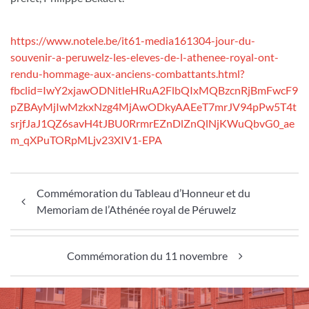
https://www.notele.be/it61-media161304-jour-du-
souvenir-a-peruwelz-les-eleves-de-l-athenee-royal-ont-
rendu-hommage-aux-anciens-combattants.html?
fbclid=IwY2xjawODNitleHRuA2FlbQIxMQBzcnRjBmFwcF9
pZBAyMjIwMzkxNzg4MjAwODkyAAEeT7mrJV94pPw5T4t
srjfJaJ1QZ6savH4tJBU0RrmrEZnDlZnQlNjKWuQbvG0_ae
m_qXPuTORpMLjv23XIV1-EPA
Navigation de l’article
Commémoration du Tableau d’Honneur et du
Memoriam de l’Athénée royal de Péruwelz
Commémoration du 11 novembre