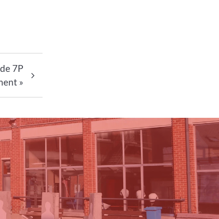
 de 7P
ment »