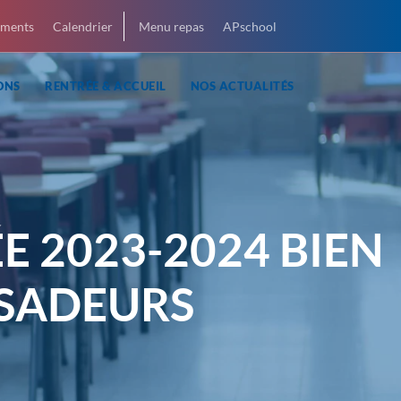
ments
Calendrier
Menu repas
APschool
ONS
RENTRÉE & ACCUEIL
NOS ACTUALITÉS
E 2023-2024 BIEN
SADEURS