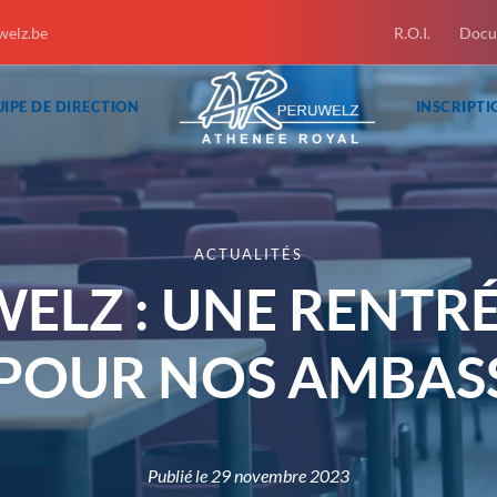
welz.be
R.O.I.
Docu
IPE DE DIRECTION
INSCRIPTI
ACTUALITÉS
WELZ : UNE RENTRÉ
 POUR NOS AMBAS
Publié le
29 novembre 2023