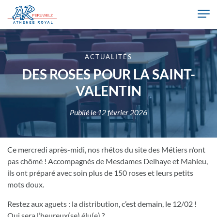
Skip to main content
Athénée Royal de Péruwelz
ACTUALITÉS
DES ROSES POUR LA SAINT-
VALENTIN
Publié le
12 février 2026
Ce mercredi après-midi, nos rhétos du site des Métiers n’ont
pas chômé ! Accompagnés de Mesdames Delhaye et Mahieu,
ils ont préparé avec soin plus de 150 roses et leurs petits
mots doux.
Restez aux aguets : la distribution, c’est demain, le 12/02 !
Qui sera l’heureux(se) élu(e) ?