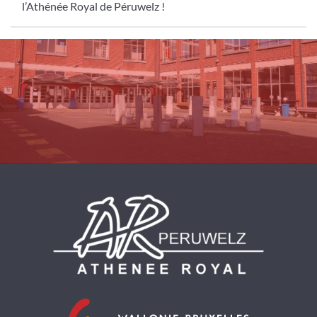
l’Athénée Royal de Péruwelz !