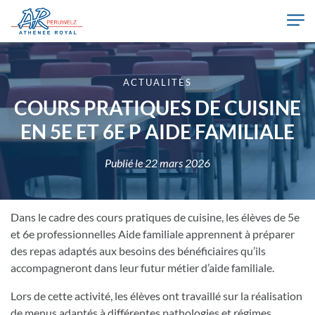
Skip to main content
Athénée Royal de Péruwelz
ACTUALITÉS
COURS PRATIQUES DE CUISINE
EN 5E ET 6E P AIDE FAMILIALE
Publié le
22 mars 2026
Dans le cadre des cours pratiques de cuisine, les élèves de 5e
et 6e professionnelles Aide familiale apprennent à préparer
des repas adaptés aux besoins des bénéficiaires qu’ils
accompagneront dans leur futur métier d’aide familiale.
Lors de cette activité, les élèves ont travaillé sur la réalisation
de menus adaptés à différentes pathologies et régimes