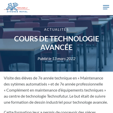
Skip to main content
Athénée Royal de Péruwelz
ACTUALITÉS
COURS DE TECHNOLOGIE
AVANCÉE
Publié le
13 mars 2022
Visite des élèves de 7e année technique en « Maintenance
des sytèmes automatisés » et de 7e année professionnelle
« Complément en maintenance d’équipements techniques »
au centre de technologie Technofutur. Le but était de suivre
une formation de dessin industriel pour technologe avancée.
Cette formation leur a permis de concevoir des pièces