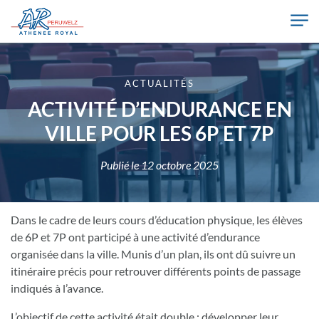
Skip to main content
Athénée Royal de Péruwelz
ACTUALITÉS
ACTIVITÉ D’ENDURANCE EN
VILLE POUR LES 6P ET 7P
Publié le
12 octobre 2025
Dans le cadre de leurs cours d’éducation physique, les élèves
de 6P et 7P ont participé à une activité d’endurance
organisée dans la ville. Munis d’un plan, ils ont dû suivre un
itinéraire précis pour retrouver différents points de passage
indiqués à l’avance.
L’objectif de cette activité était double : développer leur