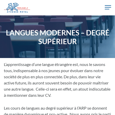
Skip to main content
Athénée Royal de Péruwelz
LANGUES MODERNES – DEGRÉ
SUPÉRIEUR
L’apprentissage d’une langue étrangère est, nous le savons
tous, indispensable à nos jeunes pour évoluer dans notre
société de plus en plus connectée. De plus, dans leur vie
active future, ils auront souvent besoin de pouvoir maîtriser
une autre langue. Celle-ci sera en effet, un atout indiscutable
à mentionner dans leur CV.
Les cours de langues au degré supérieur à l’ARP se donnent
de manière dynamique et pro-active. Nous avons pris le parti