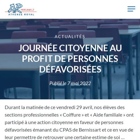
Skip to main content
Athénée Royal de Péruwelz
ACTUALITÉS
JOURNÉE CITOYENNE AU
PROFIT DE PERSONNES
DÉFAVORISÉES
Publié le
7 mai 2022
Durant la matinée de ce vendredi 29 avril, nos élèves des
sections professionnelles « Coiffure » et « Aide familiale » ont
participé à une action citoyenne en faveur de personnes
défavorisées émanant du CPAS de Bernissart et ce en vue de
leur permettre de retrouver une certaine estime de soi …